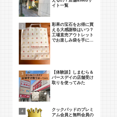
えるの？店舗&webサ
イト一覧
彩果の宝石をお得に買
える大感謝祭はいつ？
工場直売アウトレット
でお楽しみ袋を手に入
れよう
【体験談】しまむら＆
バースデイの店舗受け
取りを使ってみた
クックパッドのプレミ
アム会員と無料会員の