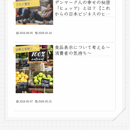
デンマーク人の幸せの秘密
ログ運営・よもやま
ブ
「ヒュッゲ」とは？【これ
からの日本ビジネスのヒン
ト】
2019.08.05
2026.03.19
食品表示について考える～
診
断士実務ノート
消費者の気持ち～
2019.05.07
2026.05.22