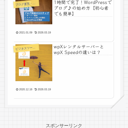
1時間で完了！WordPressで
ログ運営・よもやま
ブ
ブログ♪の始め方【初心者
でも簡単】
2021.01.09
2026.03.19
wpXレンタルサーバーと
ジネスツール・書籍
ビ
wpX Speedの違いは？
2020.12.16
2026.03.19
スポンサーリンク