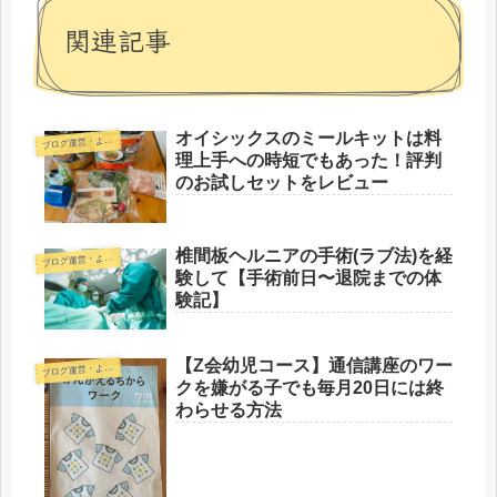
関連記事
オイシックスのミールキットは料
ブ
ログ運営・よもやま
理上手への時短でもあった！評判
のお試しセットをレビュー
椎間板ヘルニアの手術(ラブ法)を経
ブ
ログ運営・よもやま
験して【手術前日〜退院までの体
験記】
【Z会幼児コース】通信講座のワー
ブ
ログ運営・よもやま
クを嫌がる子でも毎月20日には終
わらせる方法