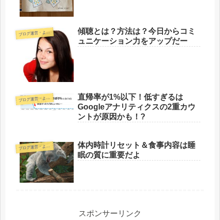
傾聴とは？方法は？今日からコミ
ブ
ログ運営・よもやま
ュニケーション力をアップだー
直帰率が1%以下！低すぎるは
ブ
ログ運営・よもやま
Googleアナリティクスの2重カウ
ントが原因かも！?
体内時計リセット＆食事内容は睡
ブ
ログ運営・よもやま
眠の質に重要だよ
スポンサーリンク