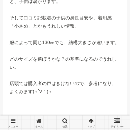
と、子供は暑がります。
そして口コミ記載者の子供の身長目安や、着用感
「小さめ」とかもうれしい情報。
服によって同じ130㎝でも、結構大きさが違います。
どのサイズを選ぼうかな？の基準になるのでうれし
い。
店頭では購入者の声はきけないので、参考になり、
よくみます(∩´∀｀)∩
②オンライン限定の特別商品がある
メニュー
ホーム
検索
トップ
サイドバー