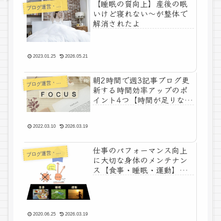
【睡眠の質向上】産後の眠
ログ運営・よもやま
ブ
いけど寝れない～が整体で
解消されたよ
2023.01.25
2026.05.21
朝2時間で週3記事ブログ更
ログ運営・よもやま
ブ
新する時間効率アップのポ
イント4つ【時間が足りない
ワーママフルタイム勤務で
も大丈夫】
2022.03.10
2026.03.19
仕事のパフォーマンス向上
ログ運営・よもやま
ブ
に大切な身体のメンテナン
ス【食事・睡眠・運動】前
提条件だよ★
2020.06.25
2026.03.19