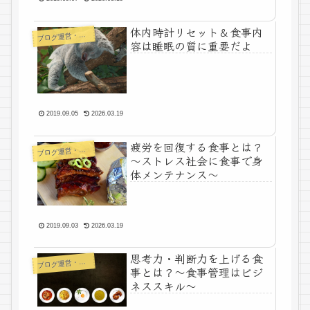
体内時計リセット＆食事内
ログ運営・よもやま
ブ
容は睡眠の質に重要だよ
2019.09.05
2026.03.19
疲労を回復する食事とは？
ログ運営・よもやま
ブ
～ストレス社会に食事で身
体メンテナンス～
2019.09.03
2026.03.19
思考力・判断力を上げる食
ログ運営・よもやま
ブ
事とは？～食事管理はビジ
ネススキル～