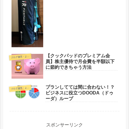
ビュー】
【クックパッドのプレミアム会
ブ
ログ運営・よもやま
員】株主優待で月会費を半額以下
に節約できちゃう方法
プランしてては間に合わない！？
ブ
ログ運営・よもやま
ビジネスに役立つDOODA（ドゥ
ーダ）ループ
スポンサーリンク