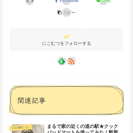
X
Facebook
LINE
コピー
にごむつをフォローする
関連記事
まるで家の近くの道の駅★クック
ブ
ログ運営・よもやま
パッドマートを使ってみた！斬新