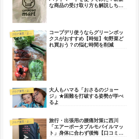
な商品の受け取り方も解説しちゃ
うよ【体験談レビュー】
コープデリ使うならグリーンボッ
ブ
ログ運営・よもやま
クスがおすすめ【時短】旬野菜ど
れ買おう？の悩む時間を削減
大人もハマる「おさるのジョー
ブ
ログ運営・よもやま
ジ」★困難を打破する姿勢が学べ
るよ
旅行・出張用の腰痛対策に西川
ブ
ログ運営・よもやま
「エアーポータブルモバイルマッ
ト」身体に合わず後悔【口コミレ