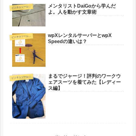
メンタリストDaiGoから学んだ
ビ
ジネスツール・書籍
よ。人を動かす文章術
wpXレンタルサーバーとwpX
ビ
ジネスツール・書籍
Speedの違いは？
まるでジャージ！評判のワークウ
ビ
ジネスツール・書籍
ェアスーツを着てみた【レディー
ス編】