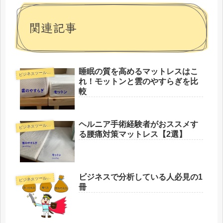
関連記事
睡眠の質を高めるマットレスはこ
ビ
ジネスツール・書籍
れ！モットンと雲のやすらぎを比
較
ヘルニア手術経験者がおススメす
ビ
ジネスツール・書籍
る腰痛対策マットレス【2選】
ビジネスで分析している人必見の1
ビ
ジネスツール・書籍
冊