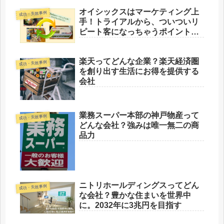
オイシックスはマーケティング上
成功・失敗事例
手！トライアルから、ついついリ
ピート客になっちゃうポイントと
は？
楽天ってどんな企業？楽天経済圏
成功・失敗事例
を創り出す生活にお得を提供する
会社
業務スーパー本部の神戸物産って
成功・失敗事例
どんな会社？強みは唯一無二の商
品力
ニトリホールディングスってどん
成功・失敗事例
な会社？豊かな住まいを世界中
に。2032年に3兆円を目指す