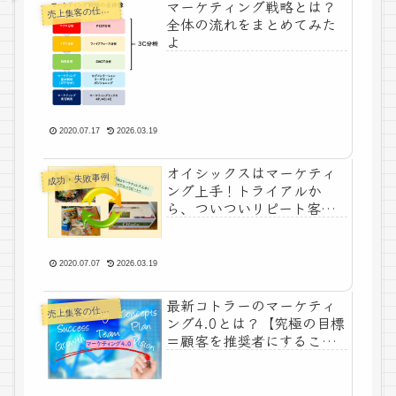
マーケティング戦略とは？
上集客の仕組みづくり
売
全体の流れをまとめてみた
よ
2020.07.17
2026.03.19
オイシックスはマーケティ
成功・失敗事例
ング上手！トライアルか
ら、ついついリピート客に
なっちゃうポイントとは？
2020.07.07
2026.03.19
最新コトラーのマーケティ
上集客の仕組みづくり
売
ング4.0とは？【究極の目標
＝顧客を推奨者にするこ
と】