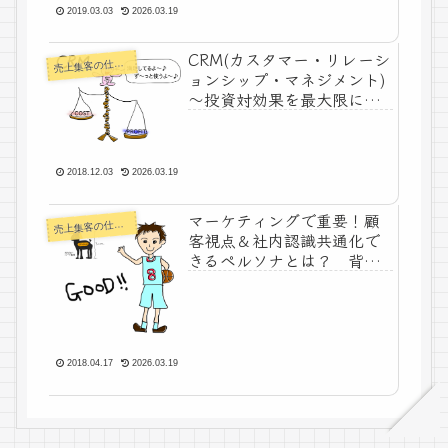
2019.03.03
2026.03.19
CRM(カスタマー・リレーシ
上集客の仕組みづくり
売
ョンシップ・マネジメント)
～投資対効果を最大限にす
るマーケティング～
2018.12.03
2026.03.19
マーケティングで重要！顧
上集客の仕組みづくり
売
客視点＆社内認識共通化で
きるペルソナとは？ 背の
高いポチを手にした高校生
を例に考える
2018.04.17
2026.03.19