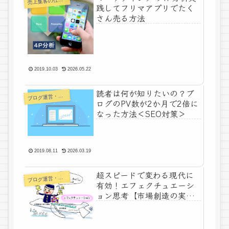
売
践してフリマアプリでたく
さん売る方法
2019.10.03
2026.05.22
読者は何が知りたいの？ブ
ログ運営・よもやま
ブ
ログのPV数が2か月で2倍に
なった方法＜SEO対策＞
2019.08.11
2026.03.19
超スピードで変わる現代に
ログ運営・よもやま
ブ
有効！エフェクチュエーシ
ョン思考【市場創造の実行
論】